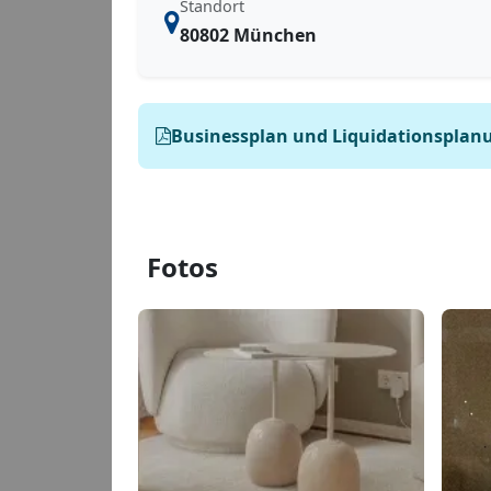
Standort
80802 München
Businessplan und Liquidationsplan
Fotos
img-9