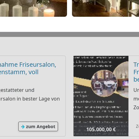
nahme Friseursalon,
T
enstamm, voll
F
b
estatteter und
Un
ursalon in bester Lage von
mo
Zo
Z
zum Angebot
105.000,00 €