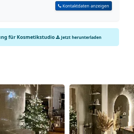
Kontaktdaten anzeigen
ung für Kosmetikstudio
Jetzt herunterladen
416-jpeg
img-3588-jpeg