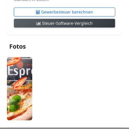
Gewerbesteuer berechnen
Steuer-Software-Vergleich
Fotos
etablierte-
marke-
fuer-
hochwert-
f52b05891e