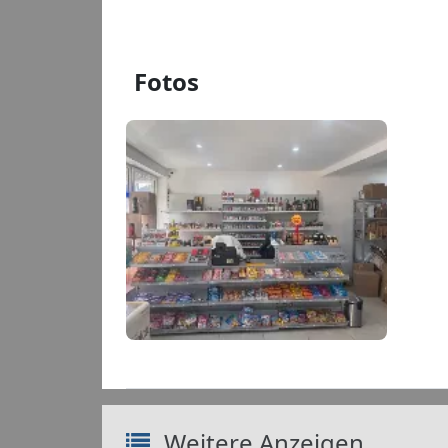
Fotos
kiosk
80e5
Weitere Anzeigen