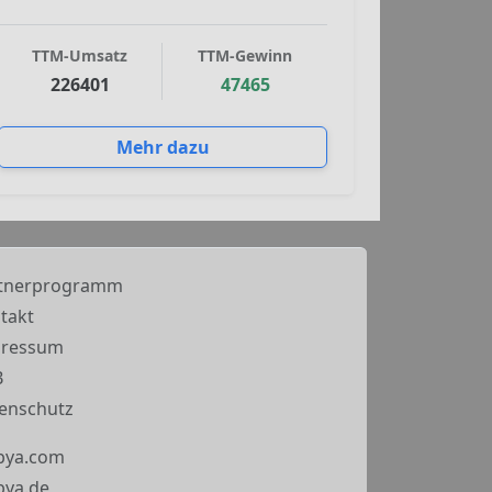
TTM-Umsatz
TTM-Gewinn
226401
47465
Mehr dazu
tnerprogramm
takt
pressum
B
enschutz
bya.com
ya.de