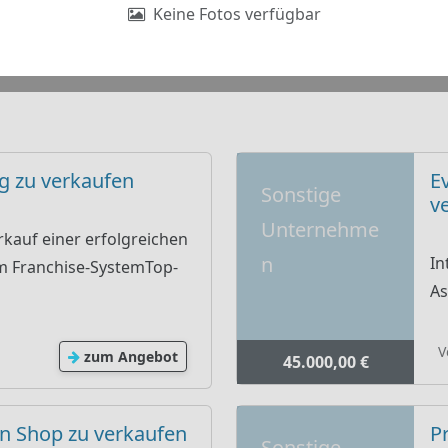
Keine Fotos verfügbar
ng zu verkaufen
E
Sonstige
v
Unternehme
kauf einer erfolgreichen
n
In
im Franchise-SystemTop-
As
V
zum Angebot
45.000,00 €
n Shop zu verkaufen
P
Sonstige