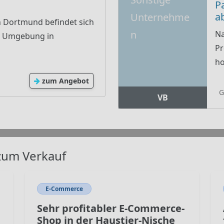
P
a
Unternehme
n Dortmund befindet sich
n
Na
en Umgebung in
Pr
ho
zum Angebot
G
VB
zum Verkauf
E-Commerce
Sehr profitabler E-Commerce-
Shop in der Haustier-Nische