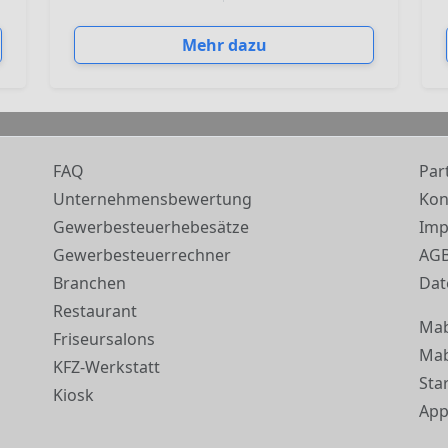
Mehr dazu
FAQ
Par
Unternehmensbewertung
Kon
Gewerbesteuerhebesätze
Im
Gewerbesteuerrechner
AG
Branchen
Dat
Restaurant
Ma
Friseursalons
Mab
KFZ-Werkstatt
Sta
Kiosk
App