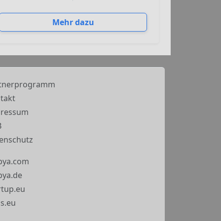
Mehr dazu
tnerprogramm
takt
pressum
B
enschutz
bya.com
ya.de
rtup.eu
s.eu