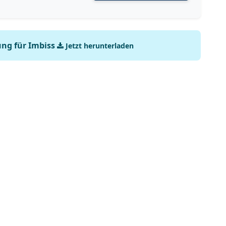
ng für Imbiss
Jetzt herunterladen
-in-rheinland-pfalz-zu-v-
b6b06d