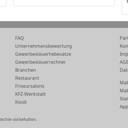
FAQ
Par
Unternehmensbewertung
Kon
Gewerbesteuerhebesätze
Im
Gewerbesteuerrechner
AG
Branchen
Dat
Restaurant
Ma
Friseursalons
Mab
KFZ-Werkstatt
Sta
Kiosk
App
Rechte vorbehalten.