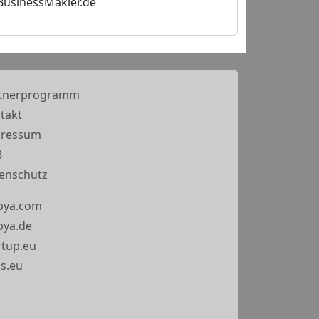
BusinessMakler.de
tnerprogramm
takt
pressum
B
enschutz
bya.com
ya.de
rtup.eu
s.eu